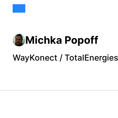
Michka Popoff
WayKonect / TotalEnergie