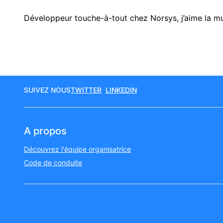
Développeur touche-à-tout chez Norsys, j’aime la m
SUIVEZ NOUS
TWITTER
LINKEDIN
A propos
Découvrez l'équipe organisatrice
Code de conduite